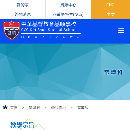
愛的家
資源中心
ENG
外間消息
非華語學生(NCS)
中文
中華基督教會基順學校
CCC Kei Shun Special School
非以役人，乃役於人
常識科
首頁
>
學與教
>
學科園地
>
常識科
教學宗旨