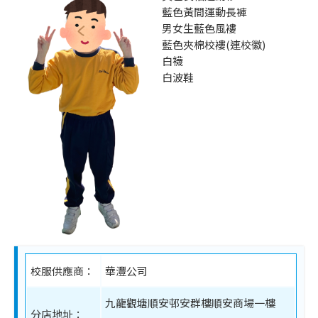
藍色黃間運動長褲
男女生藍色風褸
藍色夾棉校褸(連校徽)
白襪
白波鞋
校服供應商：
華灃公司
九龍觀塘順安邨安群樓順安商場一樓
分店地址：