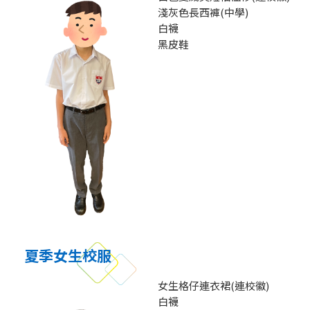
淺灰色長西褲(中學)
白襪
黑皮鞋
夏季女生校服
女生格仔連衣裙(連校徽)
白襪