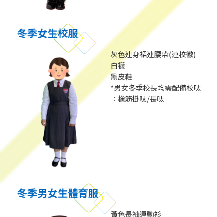
冬季女生校服
灰色連身裙連腰帶(連校徽)
白襪
黑皮鞋
*男女冬季校長均需配備校呔
︰橡筋掛呔/長呔
冬季男女生體育服
黃色長袖運動衫