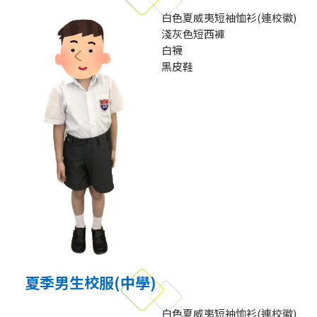
白色夏威夷短袖恤衫(連校徽)
淺灰色短西褲
白襪
黑皮鞋
夏季男生校服(中學)
白色夏威夷短袖恤衫(連校徽)