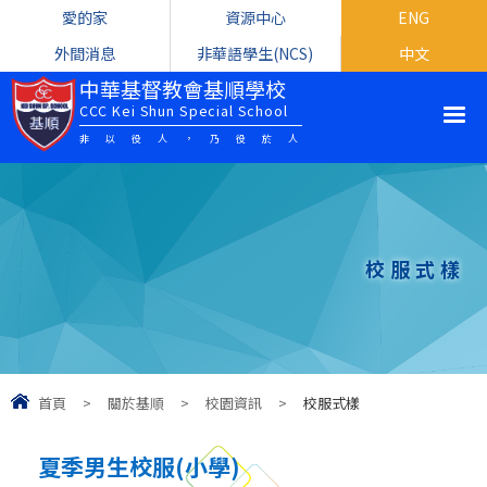
愛的家
資源中心
ENG
外間消息
非華語學生(NCS)
中文
中華基督教會基順學校
CCC Kei Shun Special School
非以役人，乃役於人
校服式樣
首頁
>
關於基順
>
校園資訊
>
校服式樣
夏季男生校服(小學)