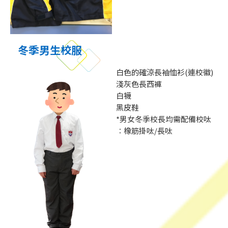
冬季男生校服
白色的確涼長袖恤衫(連校徽)
淺灰色長西褲
白襪
黑皮鞋
*男女冬季校長均需配備校呔
︰橡筋掛呔/長呔