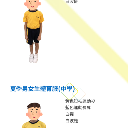
白波鞋
夏季男女生體育服(中學)
黃色短袖運動衫
藍色運動長褲
白襪
白波鞋