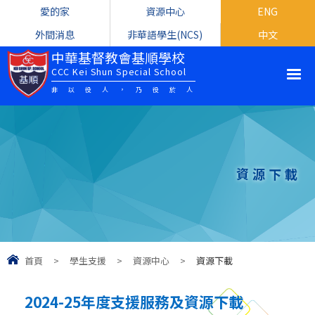
愛的家
資源中心
ENG
外間消息
非華語學生(NCS)
中文
中華基督教會基順學校
CCC Kei Shun Special School
非以役人，乃役於人
資源下載
首頁
>
學生支援
>
資源中心
>
資源下載
2024-25年度支援服務及資源下載