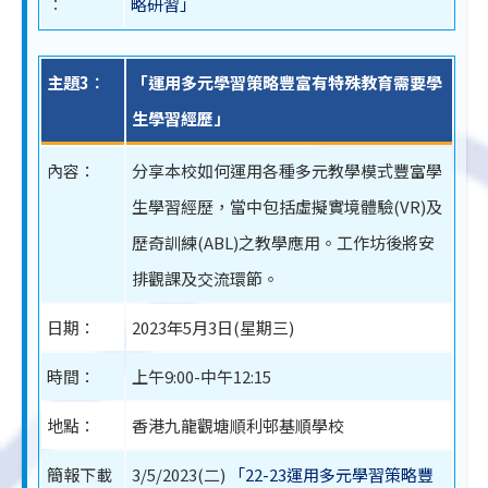
︰
略研習」
主題3︰
「運用多元學習策略豐富有特殊教育需要學
生學習經歷」
內容：
分享本校如何運用各種多元教學模式豐富學
生學習經歷，當中包括虛擬實境體驗(VR)及
歷奇訓練(ABL)之教學應用。工作坊後將安
排觀課及交流環節。
日期：
2023年5月3日(星期三)
時間：
上午9:00-中午12:15
地點：
香港九龍觀塘順利邨基順學校
簡報下載
3/5/2023(二)
「22-23運用多元學習策略豐