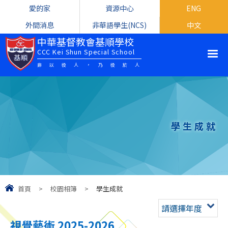
愛的家
資源中心
ENG
外間消息
非華語學生(NCS)
中文
中華基督教會基順學校
CCC Kei Shun Special School
非以役人，乃役於人
學生成就
首頁
>
校園相簿
>
學生成就
請選擇年度
視覺藝術 2025-2026